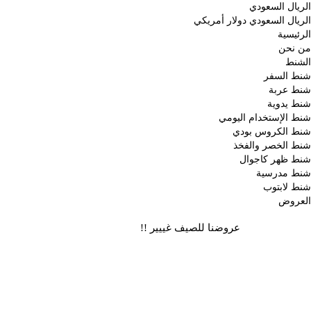
الريال السعودي
الريال السعودي
دولار أمريكي
الرئيسية
من نحن
الشنط
شنط السفر
شنط عربة
شنط يدوية
شنط الإستخدام اليومي
شنط الكروس بودي
شنط الخصر والفخذ
شنط ظهر كاجوال
شنط مدرسية
شنط لابتوب
العروض
عروضنا للصيف غييير !!